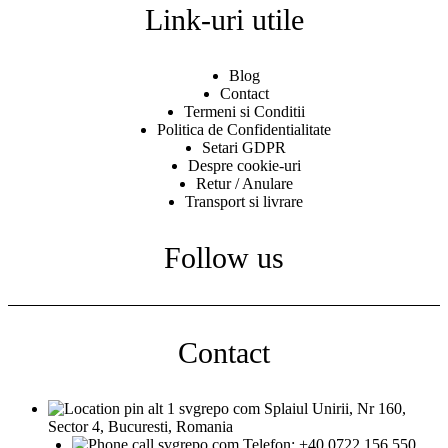
Link-uri utile
Blog
Contact
Termeni si Conditii
Politica de Confidentialitate
Setari GDPR
Despre cookie-uri
Retur / Anulare
Transport si livrare
Follow us
Contact
Splaiul Unirii, Nr 160,
Sector 4, Bucuresti, Romania
Telefon: +40 0722 156 550