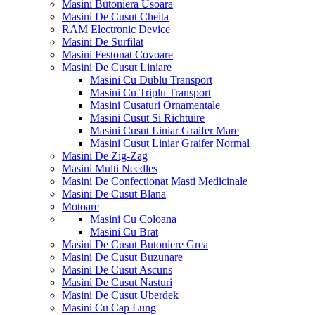
Masini Butoniera Usoara
Masini De Cusut Cheita
RAM Electronic Device
Masini De Surfilat
Masini Festonat Covoare
Masini De Cusut Liniare
Masini Cu Dublu Transport
Masini Cu Triplu Transport
Masini Cusaturi Ornamentale
Masini Cusut Si Richtuire
Masini Cusut Liniar Graifer Mare
Masini Cusut Liniar Graifer Normal
Masini De Zig-Zag
Masini Multi Needles
Masini De Confectionat Masti Medicinale
Masini De Cusut Blana
Motoare
Masini Cu Coloana
Masini Cu Brat
Masini De Cusut Butoniere Grea
Masini De Cusut Buzunare
Masini De Cusut Ascuns
Masini De Cusut Nasturi
Masini De Cusut Uberdek
Masini Cu Cap Lung