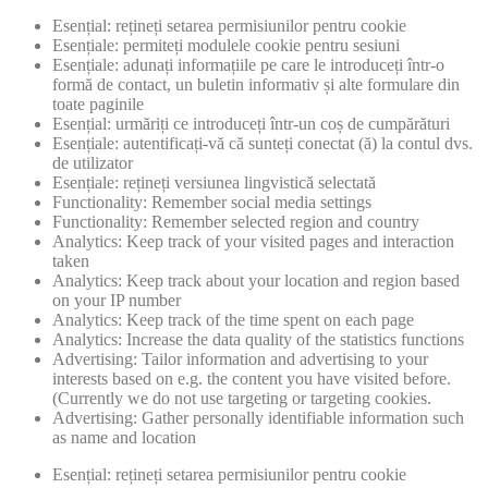
Esențial: rețineți setarea permisiunilor pentru cookie
Esențiale: permiteți modulele cookie pentru sesiuni
Esențiale: adunați informațiile pe care le introduceți într-o
formă de contact, un buletin informativ și alte formulare din
toate paginile
Esențial: urmăriți ce introduceți într-un coș de cumpărături
Esențiale: autentificați-vă că sunteți conectat (ă) la contul dvs.
de utilizator
Esențiale: rețineți versiunea lingvistică selectată
Functionality: Remember social media settings
Functionality: Remember selected region and country
Analytics: Keep track of your visited pages and interaction
taken
Analytics: Keep track about your location and region based
on your IP number
Analytics: Keep track of the time spent on each page
Analytics: Increase the data quality of the statistics functions
Advertising: Tailor information and advertising to your
interests based on e.g. the content you have visited before.
(Currently we do not use targeting or targeting cookies.
Advertising: Gather personally identifiable information such
as name and location
Esențial: rețineți setarea permisiunilor pentru cookie