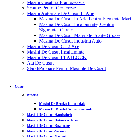
Masini Cusatura Frantuzeasca
Scaune Pentru Croitorese
Masini Automate De Cusut In Arie
Masina De Cusut In Arie Pentru Elemente Mari
Masina De Cusut Incaltaminte, Centuri
Siguranta, Curele
Masina De Cusut Materiale Foarte Groase
Masina De Cusut Industria Auto
Masini De Cusut Cu 2 Ace
Masini De Cusut Incaltaminte
Masini De Cusut FLATLOCK
Ata De Cusut
Stand/picioare Pentru Masinile De Cusut
Cusut
Brodat
Masini De Brodat Industriale
Masini De Brodat Semiindustriale
Masini De Cusut Handstitch
Masini De Cusut Butoniere Grea
Masini De Cusut Buzunare
Masini De Cusut Ascuns
Masini De Cusut Nasturi