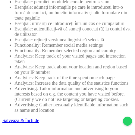
Esențiale: permiteți modulele cookie pentru sesiuni
Esențiale: adunați informațiile pe care le introduceți într-o
formă de contact, un buletin informativ și alte formulare din
toate paginile
Esențial: urmăriți ce introduceți într-un coș de cumpărături
Esențiale: autentificați-vă că sunteți conectat (ă) la contul dvs.
de utilizator
Esențiale: rețineți versiunea lingvistică selectată
Functionality: Remember social media settings
Functionality: Remember selected region and country
Analytics: Keep track of your visited pages and interaction
taken
Analytics: Keep track about your location and region based
on your IP number
Analytics: Keep track of the time spent on each page
Analytics: Increase the data quality of the statistics functions
Advertising: Tailor information and advertising to your
interests based on e.g. the content you have visited before.
(Currently we do not use targeting or targeting cookies.
Advertising: Gather personally identifiable information such
as name and location
Salvează & închide