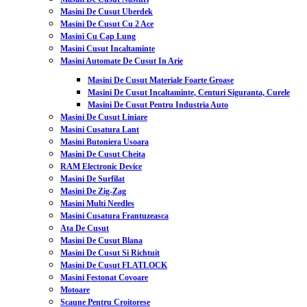
Masini De Cusut Uberdek
Masini De Cusut Cu 2 Ace
Masini Cu Cap Lung
Masini Cusut Incaltaminte
Masini Automate De Cusut In Arie
Masini De Cusut Materiale Foarte Groase
Masini De Cusut Incaltaminte, Centuri Siguranta, Curele
Masini De Cusut Pentru Industria Auto
Masini De Cusut Liniare
Masini Cusatura Lant
Masini Butoniera Usoara
Masini De Cusut Cheita
RAM Electronic Device
Masini De Surfilat
Masini De Zig-Zag
Masini Multi Needles
Masini Cusatura Frantuzeasca
Ata De Cusut
Masini De Cusut Blana
Masini De Cusut Si Richtuit
Masini De Cusut FLATLOCK
Masini Festonat Covoare
Motoare
Scaune Pentru Croitorese