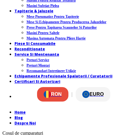
Masini Pentru Relaxat Tesatura
Masini Subtiat Pielea
Tapiterie & Jaluzele
Mese Pneumatice Pentru Tapiterie
Mese Si Echipamente Pentru Producerea Jaluzelelor
Prese Pentru Tapitarea Scaunelor Si Paturilor
Masini Pentru Saltele
Masina Automata Pentru Pliere Hartie
Piese Si Consumabile
Reconditionate
Service Si Mentenanta
Preturi Service
Preturi Montaj
Recomandari Intretinere Utilaje
Echipamente Profesionale Spalatorii / Curatatorii
Certificari Si Autorizari
|
RON
EURO
Home
Blog
Despre Noi
Cosul de cumparaturi