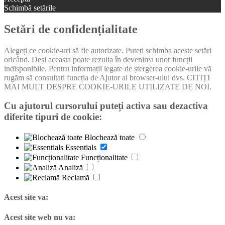
Schimbă setările
Setări de confidențialitate
Alegeți ce cookie-uri să fie autorizate. Puteți schimba aceste setări
oricând. Deși aceasta poate rezulta în devenirea unor funcții
indisponibile. Pentru informații legate de ștergerea cookie-urile vă
rugăm să consultați funcția de Ajutor al browser-ului dvs. CITIȚI
MAI MULT DESPRE COOKIE-URILE UTILIZATE DE NOI.
Cu ajutorul cursorului puteți activa sau dezactiva
diferite tipuri de cookie:
Blochează toate
Essentials
Funcționalitate
Analiză
Reclamă
Acest site va:
Acest site web nu va: