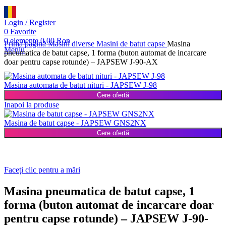
Login / Register
0
Favorite
0
elemente
0,00
Ron
Prima pagină
Masini diverse
Masini de batut capse
Masina
Meniu
pneumatica de batut capse, 1 forma (buton automat de incarcare
doar pentru capse rotunde) – JAPSEW J-90-AX
Masina automata de batut nituri - JAPSEW J-98
Cere ofertă
Inapoi la produse
Masina de batut capse - JAPSEW GNS2NX
Cere ofertă
Faceți clic pentru a mări
Masina pneumatica de batut capse, 1
forma (buton automat de incarcare doar
pentru capse rotunde) – JAPSEW J-90-