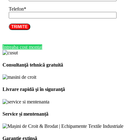
Telefon*
Intreaba cost montaj
Consultanţă tehnică gratuită
Livrare rapidă şi în siguranţă
Service și mentenanță
Garanție extinsă