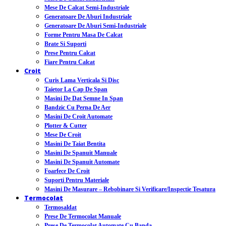
Mese De Calcat Semi-Industriale
Generatoare De Aburi Industriale
Generatoare De Aburi Semi-Industriale
Forme Pentru Masa De Calcat
Brate Si Suporti
Prese Pentru Calcat
Fiare Pentru Calcat
Croit
Curis Lama Verticala Si Disc
Taietor La Cap De Span
Masini De Dat Semne In Span
Bandzic Cu Perna De Aer
Masini De Croit Automate
Plotter & Cutter
Mese De Croit
Masini De Taiat Bentita
Masini De Spanuit Manuale
Masini De Spanuit Automate
Foarfece De Croit
Suporti Pentru Materiale
Masini De Masurare – Rebobinare Si Verificare/inspectie Tesatura
Termocolat
Termosaldat
Prese De Termocolat Manuale
Prese De Termocolat Automate Cu Banda