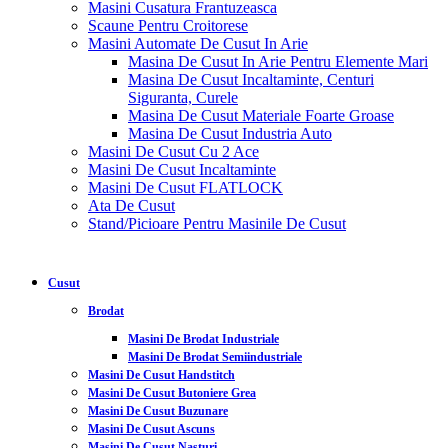
Masini Cusatura Frantuzeasca
Scaune Pentru Croitorese
Masini Automate De Cusut In Arie
Masina De Cusut In Arie Pentru Elemente Mari
Masina De Cusut Incaltaminte, Centuri
Siguranta, Curele
Masina De Cusut Materiale Foarte Groase
Masina De Cusut Industria Auto
Masini De Cusut Cu 2 Ace
Masini De Cusut Incaltaminte
Masini De Cusut FLATLOCK
Ata De Cusut
Stand/picioare Pentru Masinile De Cusut
Cusut
Brodat
Masini De Brodat Industriale
Masini De Brodat Semiindustriale
Masini De Cusut Handstitch
Masini De Cusut Butoniere Grea
Masini De Cusut Buzunare
Masini De Cusut Ascuns
Masini De Cusut Nasturi