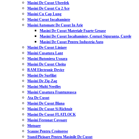
Masini De Cusut Uberdek
Masini De Cusut Cu 2 Ace
Masini Cu Cap Lung
Masini Cusut Incaltaminte
Masini Automate De Cusut In Arie
Masini De Cusut Materiale Foarte Groase
Masini De Cusut Incaltaminte, Centuri Siguranta, Curele
Masini De Cusut Pentru Industria Auto
Masini De Cusut Liniare
Masini Cusatura Lant
Masini Butoniera Usoara
Masini De Cusut Cheita
RAM Electronic Device
Masini De Surfilat
Masini De Zig-Zag
Masini Multi Needles
Masini Cusatura Frantuzeasca
Ata De Cusut
Masini De Cusut Blana
Masini De Cusut Si Richtuit
Masini De Cusut FLATLOCK
Masini Festonat Covoare
Motoare
Scaune Pentru Croitorese
Stand/picioare Pentru Masinile De Cusut