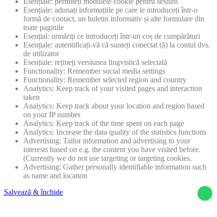
Esențiale: permiteți modulele cookie pentru sesiuni
Esențiale: adunați informațiile pe care le introduceți într-o
formă de contact, un buletin informativ și alte formulare din
toate paginile
Esențial: urmăriți ce introduceți într-un coș de cumpărături
Esențiale: autentificați-vă că sunteți conectat (ă) la contul dvs.
de utilizator
Esențiale: rețineți versiunea lingvistică selectată
Functionality: Remember social media settings
Functionality: Remember selected region and country
Analytics: Keep track of your visited pages and interaction
taken
Analytics: Keep track about your location and region based
on your IP number
Analytics: Keep track of the time spent on each page
Analytics: Increase the data quality of the statistics functions
Advertising: Tailor information and advertising to your
interests based on e.g. the content you have visited before.
(Currently we do not use targeting or targeting cookies.
Advertising: Gather personally identifiable information such
as name and location
Salvează & închide