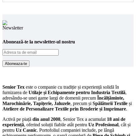
Abonează-te la newsletter-ul nostru
Senior Tex
este o companie cu tradiție și experiență solidă în
furnizarea de
Utilaje și Echipamente pentru Industria Textilă
,
adresându-se unei game largi de domenii precum
Încălțăminte,
Marochinărie, Tapițerie, Jaluzele
, precum și
Spălătorii Textile
și
Ateliere de Personalizare Textile prin Broderie și Imprimare
.
Activă pe piață
din anul 2008
, Senior Tex a acumulat
18 ani de
experiență
, oferind soluții fiabile atât pentru
Uz Profesional
, cât și
pentru
Uz Casnic
. Portofoliul companiei include, pe lângă
echipamente performante, o gamă completă de
Piese de Schimb și