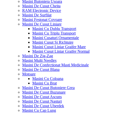
Masini Butoniera Usoara
Masini De Cusut Cheita
RAM Electronic Device
Masini De Surfilat
Masini Festonat Covoare
Masini De Cusut Liniare
Masini Cu Dublu Transport
Masini Cu Triplu Transport
Masini Cusaturi Ornamentale
Masini Cusut Si Richtuire
Masini Cusut Liniar Graifer Mare
Masini Cusut Liniar Graifer Normal
Masini De Zig-Zag
Masini Multi Needles
Masini De Confectionat Masti Medicinale
Masini De Cusut Blana
Motoare
Masini Cu Coloana
Masini Cu Brat
Masini De Cusut Butoniere Grea
Masini De Cusut Buzunare
Masini De Cusut Ascuns
Masini De Cusut Nasturi
Masini De Cusut Uberdek
Masini Cu Cap Lung