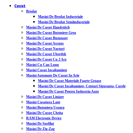
Cusut
Brodat
Masini De Brodat Industriale
Masini De Brodat Semiindustriale
Masini De Cusut Handstitch
Masini De Cusut Butoniere Grea
Masini De Cusut Buzunare
Masini De Cusut Ascuns
Masini De Cusut Nasturi
Masini De Cusut Uberdek
Masini De Cusut Cu 2 Ace
Masini Cu Cap Lung
Masini Cusut Incaltaminte
Masini Automate De Cusut In Arie
Masini De Cusut Materiale Foarte Groase
Masini De Cusut Incaltaminte, Centuri Siguranta, Curele
Masini De Cusut Pentru Industria Auto
Masini De Cusut Liniare
Masini Cusatura Lant
Masini Butoniera Usoara
Masini De Cusut Cheita
RAM Electronic Device
Masini De Surfilat
Masini De Zig-Zag