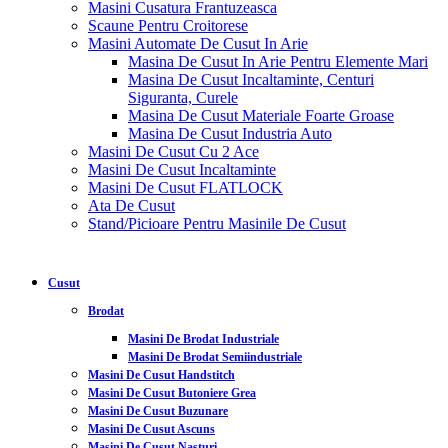
Masini Cusatura Frantuzeasca
Scaune Pentru Croitorese
Masini Automate De Cusut In Arie
Masina De Cusut In Arie Pentru Elemente Mari
Masina De Cusut Incaltaminte, Centuri
Siguranta, Curele
Masina De Cusut Materiale Foarte Groase
Masina De Cusut Industria Auto
Masini De Cusut Cu 2 Ace
Masini De Cusut Incaltaminte
Masini De Cusut FLATLOCK
Ata De Cusut
Stand/picioare Pentru Masinile De Cusut
Cusut
Brodat
Masini De Brodat Industriale
Masini De Brodat Semiindustriale
Masini De Cusut Handstitch
Masini De Cusut Butoniere Grea
Masini De Cusut Buzunare
Masini De Cusut Ascuns
Masini De Cusut Nasturi