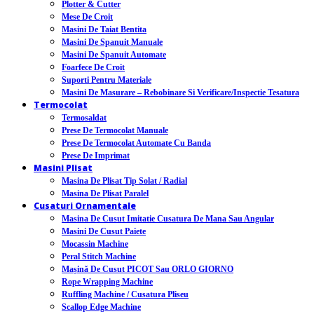
Plotter & Cutter
Mese De Croit
Masini De Taiat Bentita
Masini De Spanuit Manuale
Masini De Spanuit Automate
Foarfece De Croit
Suporti Pentru Materiale
Masini De Masurare – Rebobinare Si Verificare/inspectie Tesatura
Termocolat
Termosaldat
Prese De Termocolat Manuale
Prese De Termocolat Automate Cu Banda
Prese De Imprimat
Masini Plisat
Masina De Plisat Tip Solat / Radial
Masina De Plisat Paralel
Cusaturi Ornamentale
Masina De Cusut Imitatie Cusatura De Mana Sau Angular
Masini De Cusut Paiete
Mocassin Machine
Peral Stitch Machine
Mașină De Cusut PICOT Sau ORLO GIORNO
Rope Wrapping Machine
Ruffling Machine / Cusatura Pliseu
Scallop Edge Machine