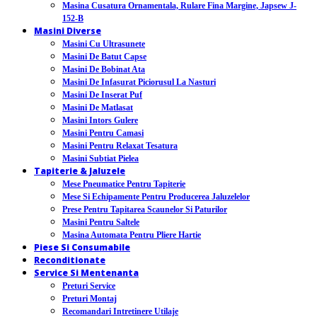
Masina Cusatura Ornamentala, Rulare Fina Margine, Japsew J-
152-B
Masini Diverse
Masini Cu Ultrasunete
Masini De Batut Capse
Masini De Bobinat Ata
Masini De Infasurat Piciorusul La Nasturi
Masini De Inserat Puf
Masini De Matlasat
Masini Intors Gulere
Masini Pentru Camasi
Masini Pentru Relaxat Tesatura
Masini Subtiat Pielea
Tapiterie & Jaluzele
Mese Pneumatice Pentru Tapiterie
Mese Si Echipamente Pentru Producerea Jaluzelelor
Prese Pentru Tapitarea Scaunelor Si Paturilor
Masini Pentru Saltele
Masina Automata Pentru Pliere Hartie
Piese Si Consumabile
Reconditionate
Service Si Mentenanta
Preturi Service
Preturi Montaj
Recomandari Intretinere Utilaje