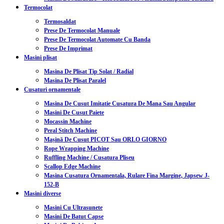
Termocolat
Termosaldat
Prese De Termocolat Manuale
Prese De Termocolat Automate Cu Banda
Prese De Imprimat
Masini plisat
Masina De Plisat Tip Solat / Radial
Masina De Plisat Paralel
Cusaturi ornamentale
Masina De Cusut Imitatie Cusatura De Mana Sau Angular
Masini De Cusut Paiete
Mocassin Machine
Peral Stitch Machine
Mașină De Cusut PICOT Sau ORLO GIORNO
Rope Wrapping Machine
Ruffling Machine / Cusatura Pliseu
Scallop Edge Machine
Masina Cusatura Ornamentala, Rulare Fina Margine, Japsew J-
152-B
Masini diverse
Masini Cu Ultrasunete
Masini De Batut Capse