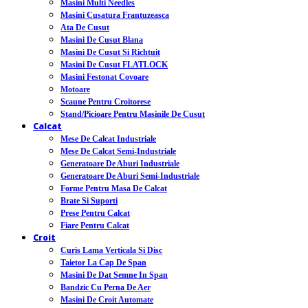
Masini Multi Needles
Masini Cusatura Frantuzeasca
Ata De Cusut
Masini De Cusut Blana
Masini De Cusut Si Richtuit
Masini De Cusut FLATLOCK
Masini Festonat Covoare
Motoare
Scaune Pentru Croitorese
Stand/picioare Pentru Masinile De Cusut
Calcat
Mese De Calcat Industriale
Mese De Calcat Semi-Industriale
Generatoare De Aburi Industriale
Generatoare De Aburi Semi-Industriale
Forme Pentru Masa De Calcat
Brate Si Suporti
Prese Pentru Calcat
Fiare Pentru Calcat
Croit
Curis Lama Verticala Si Disc
Taietor La Cap De Span
Masini De Dat Semne In Span
Bandzic Cu Perna De Aer
Masini De Croit Automate