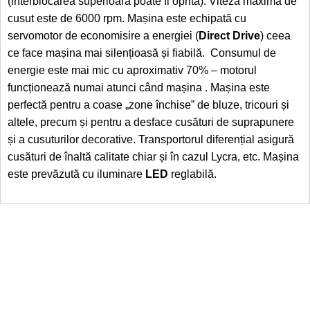
(interblocarea superioară poate fi oprită). Viteza maximă de
cusut este de 6000 rpm. Mașina este echipată cu
servomotor de economisire a energiei (
Direct Drive
) ceea
ce face mașina mai silențioasă și fiabilă. Consumul de
energie este mai mic cu aproximativ 70% – motorul
funcționează numai atunci când mașina . Mașina este
perfectă pentru a coase „zone închise” de bluze, tricouri și
altele, precum și pentru a desface cusături de suprapunere
și a cusuturilor decorative. Transportorul diferențial asigură
cusături de înaltă calitate chiar și în cazul Lycra, etc. Mașina
este prevăzută cu iluminare
LED
reglabilă.