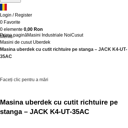
Login / Register
0
Favorite
0
elemente
0,00
Ron
Prima pagină
Masini Industriale Noi
Cusut
Meniu
Masini de cusut Uberdek
Masina uberdek cu cutit richtuire pe stanga – JACK K4-UT-
35AC
Faceți clic pentru a mări
Masina uberdek cu cutit richtuire pe
stanga – JACK K4-UT-35AC