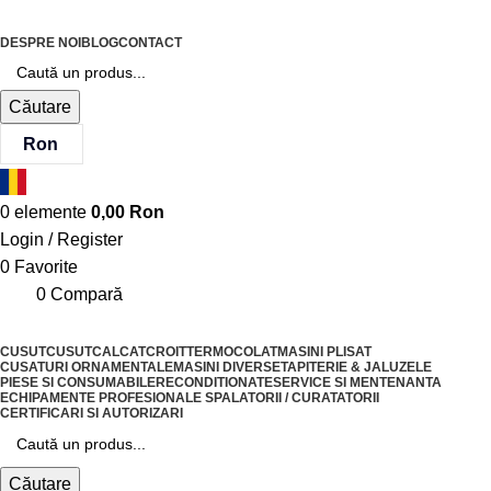
DESPRE NOI
BLOG
CONTACT
Căutare
Ron
0
elemente
0,00
Ron
Login / Register
0
Favorite
0
Compară
CUSUT
CUSUT
CALCAT
CROIT
TERMOCOLAT
MASINI PLISAT
CUSATURI ORNAMENTALE
MASINI DIVERSE
TAPITERIE & JALUZELE
PIESE SI CONSUMABILE
RECONDITIONATE
SERVICE SI MENTENANTA
ECHIPAMENTE PROFESIONALE SPALATORII / CURATATORII
CERTIFICARI SI AUTORIZARI
Căutare