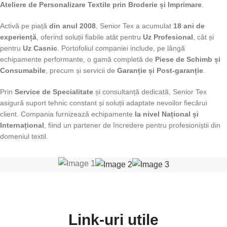
Ateliere de Personalizare Textile prin Broderie și Imprimare
.
Activă pe piață
din anul 2008
, Senior Tex a acumulat
18 ani de
experiență
, oferind soluții fiabile atât pentru
Uz Profesional
, cât și
pentru
Uz Casnic
. Portofoliul companiei include, pe lângă
echipamente performante, o gamă completă de
Piese de Schimb și
Consumabile
, precum și servicii de
Garanție și Post-garanție
.
Prin
Service de Specialitate
și consultanță dedicată, Senior Tex
asigură suport tehnic constant și soluții adaptate nevoilor fiecărui
client. Compania furnizează echipamente
la nivel Național și
Internațional
, fiind un partener de încredere pentru profesioniștii din
domeniul textil.
Link-uri utile