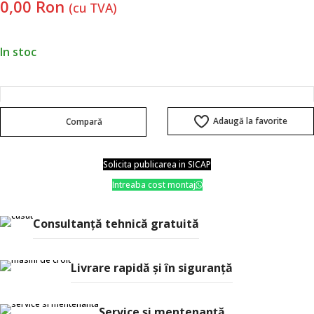
0,00
Ron
(cu TVA)
In stoc
Adaugă la favorite
Compară
Solicita publicarea in SICAP
Intreaba cost montaj
Consultanţă tehnică gratuită
Livrare rapidă şi în siguranţă
Service și mentenanță