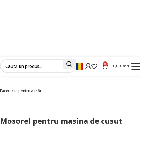
0
0,00
Ron
Prima pagină
Sponuri / Mosorele
Mosorel pentru masina de cusut
Faceți clic pentru a mări
Mosorel pentru masina de cusut