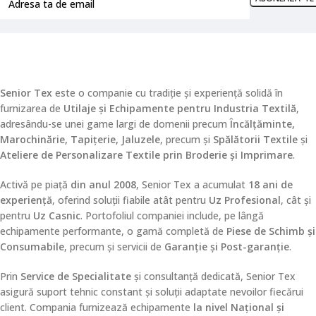
Senior Tex
este o companie cu tradiție și experiență solidă în
furnizarea de
Utilaje și Echipamente pentru Industria Textilă
,
adresându-se unei game largi de domenii precum
Încălțăminte,
Marochinărie, Tapițerie, Jaluzele
, precum și
Spălătorii Textile
și
Ateliere de Personalizare Textile prin Broderie și Imprimare
.
Activă pe piață
din anul 2008
, Senior Tex a acumulat
18 ani de
experiență
, oferind soluții fiabile atât pentru
Uz Profesional
, cât și
pentru
Uz Casnic
. Portofoliul companiei include, pe lângă
echipamente performante, o gamă completă de
Piese de Schimb și
Consumabile
, precum și servicii de
Garanție și Post-garanție
.
Prin
Service de Specialitate
și consultanță dedicată, Senior Tex
asigură suport tehnic constant și soluții adaptate nevoilor fiecărui
client. Compania furnizează echipamente
la nivel Național și