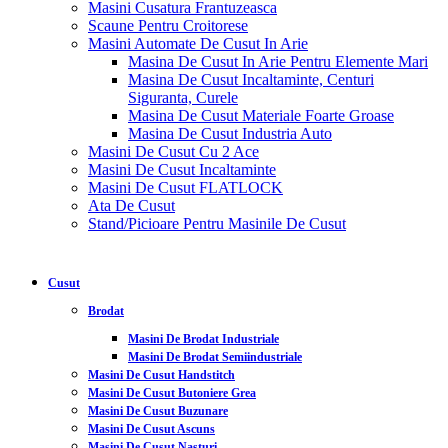
Masini Cusatura Frantuzeasca
Scaune Pentru Croitorese
Masini Automate De Cusut In Arie
Masina De Cusut In Arie Pentru Elemente Mari
Masina De Cusut Incaltaminte, Centuri
Siguranta, Curele
Masina De Cusut Materiale Foarte Groase
Masina De Cusut Industria Auto
Masini De Cusut Cu 2 Ace
Masini De Cusut Incaltaminte
Masini De Cusut FLATLOCK
Ata De Cusut
Stand/picioare Pentru Masinile De Cusut
Cusut
Brodat
Masini De Brodat Industriale
Masini De Brodat Semiindustriale
Masini De Cusut Handstitch
Masini De Cusut Butoniere Grea
Masini De Cusut Buzunare
Masini De Cusut Ascuns
Masini De Cusut Nasturi