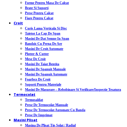
Forme Pentru Masa De Calcat
Brate Si Suporti
Prese Pentru Calcat
Fiare Pentru Calcat
Croit
Curis Lama Verticala Si Disc
Taietor La Cap De Span
Masini De Dat Semne In Span
Bandzic Cu Perna De Aer
Masini De Croit Automate
Plotter & Cutter
Mese De Croit
Masini De Taiat Bentita
Masini De Spanuit Manuale
Masini De Spanuit Automate
Foarfece De Croit
Suporti Pentru Materiale
Masini De Masurare – Rebobinare Si Verificare/inspectie Tesatura
Termocolat
Termosaldat
Prese De Termocolat Manuale
Prese De Termocolat Automate Cu Banda
Prese De Imprimat
Masini Plisat
Masina De Plisat Tip Solat / Radial