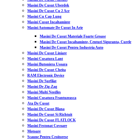
Masini De Cusut Uberdek
Masini De Cusut Cu 2 Ace
Masini Cu Cap Lung
Masini Cusut Incaltaminte
Masini Automate De Cusut In Arie
Masini De Cusut Materiale Foarte Groase
Masini De Cusut Incaltaminte, Centuri Siguranta, Curele
Masini De Cusut Pentru Industria Auto
Masini De Cusut Liniare
Masini Cusatura Lant
Masini Butoniera Usoara
Masini De Cusut Cheita
RAM Electronic Device
Masini De Surfilat
Masini De Zig-Zag
Masini Multi Needles
Masini Cusatura Frantuzeasca
Ata De Cusut
Masini De Cusut Blana
Masini De Cusut Si Richtuit
Masini De Cusut FLATLOCK
Masini Festonat Covoare
Motoare
Scaune Pentru Croitorese