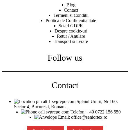
Blog
Contact
Termeni si Conditii
Politica de Confidentialitate
Setari GDPR
Despre cookie-uri
Retur / Anulare
Transport si livrare
Follow us
Contact
Splaiul Unirii, Nr 160,
Sector 4, Bucuresti, Romania
Telefon: +40 0722 156 550
Email: office@seniortex.ro