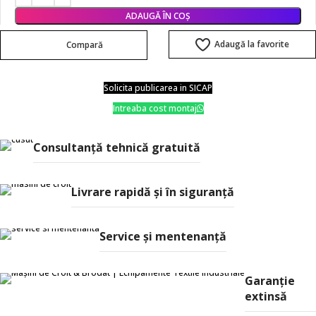
ADAUGĂ ÎN COȘ
Adaugă la favorite
Compară
Solicita publicarea in SICAP
Intreaba cost montaj
Consultanţă tehnică gratuită
Livrare rapidă şi în siguranţă
Service și mentenanță
Garanție
extinsă