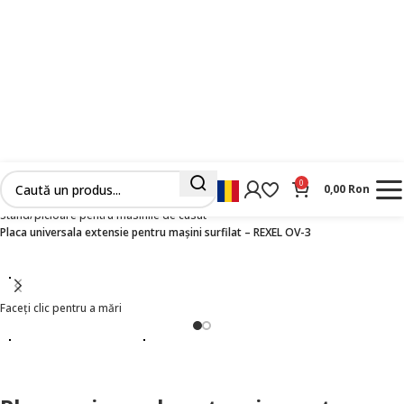
0
0,00
Ron
Prima pagină
Masini Industriale Noi
Cusut
Stand/picioare pentru masinile de cusut
Placa universala extensie pentru mașini surfilat – REXEL OV-3
Faceți clic pentru a mări