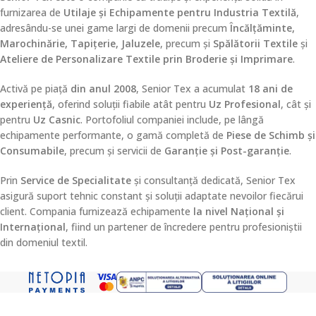
furnizarea de
Utilaje și Echipamente pentru Industria Textilă
,
adresându-se unei game largi de domenii precum
Încălțăminte,
Marochinărie, Tapițerie, Jaluzele
, precum și
Spălătorii Textile
și
Ateliere de Personalizare Textile prin Broderie și Imprimare
.
Activă pe piață
din anul 2008
, Senior Tex a acumulat
18 ani de
experiență
, oferind soluții fiabile atât pentru
Uz Profesional
, cât și
pentru
Uz Casnic
. Portofoliul companiei include, pe lângă
echipamente performante, o gamă completă de
Piese de Schimb și
Consumabile
, precum și servicii de
Garanție și Post-garanție
.
Prin
Service de Specialitate
și consultanță dedicată, Senior Tex
asigură suport tehnic constant și soluții adaptate nevoilor fiecărui
client. Compania furnizează echipamente
la nivel Național și
Internațional
, fiind un partener de încredere pentru profesioniștii
din domeniul textil.