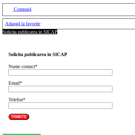
scaunelor
-
Compară
REXEL
PDP-
1
Adaugă la favorite
Solicita publicarea in SICAP
Solicita publicarea in SICAP
Nume contact*
Email*
Telefon*