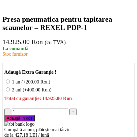
Presa pneumatica pentru tapitarea
scaunelor – REXEL PDP-1
14.925,00
Ron
(cu TVA)
La comandă
Stoc furnizor
Adaugă Extra Garanție !
1 an (+
200,00
Ron
)
2 ani (+
400,00
Ron
)
Total cu garanție:
14.925,00
Ron
Cantitate
Presa
Adaugă în coș
pneumatica
pentru
Cumpără acum, plătește mai târziu
tapitarea
de la 427.18 LEI / lună