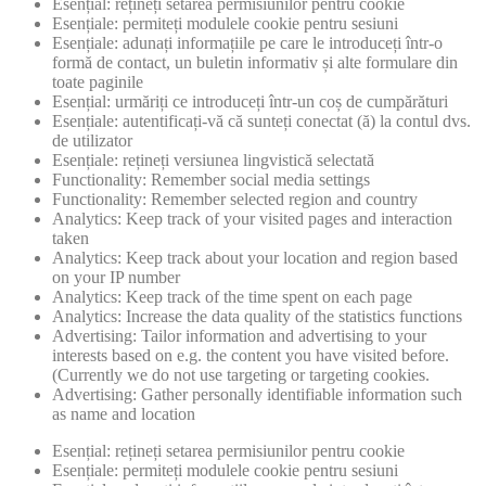
Esențial: rețineți setarea permisiunilor pentru cookie
Esențiale: permiteți modulele cookie pentru sesiuni
Esențiale: adunați informațiile pe care le introduceți într-o
formă de contact, un buletin informativ și alte formulare din
toate paginile
Esențial: urmăriți ce introduceți într-un coș de cumpărături
Esențiale: autentificați-vă că sunteți conectat (ă) la contul dvs.
de utilizator
Esențiale: rețineți versiunea lingvistică selectată
Functionality: Remember social media settings
Functionality: Remember selected region and country
Analytics: Keep track of your visited pages and interaction
taken
Analytics: Keep track about your location and region based
on your IP number
Analytics: Keep track of the time spent on each page
Analytics: Increase the data quality of the statistics functions
Advertising: Tailor information and advertising to your
interests based on e.g. the content you have visited before.
(Currently we do not use targeting or targeting cookies.
Advertising: Gather personally identifiable information such
as name and location
Esențial: rețineți setarea permisiunilor pentru cookie
Esențiale: permiteți modulele cookie pentru sesiuni