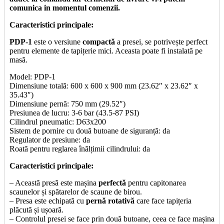
comunica in momentul comenzii.
Caracteristici principale:
PDP-1
este o versiune
compactă
a presei, se potrivește perfect
pentru elemente de tapițerie mici. Aceasta poate fi instalată pe
masă.
Model: PDP-1
Dimensiune totală: 600 x 600 x 900 mm (23.62″ x 23.62″ x
35.43″)
Dimensiune pernă: 750 mm (29.52″)
Presiunea de lucru: 3-6 bar (43.5-87 PSI)
Cilindrul pneumatic: D63x200
Sistem de pornire cu două butoane de siguranță: da
Regulator de presiune: da
Roată pentru reglarea înălțimii cilindrului: da
Caracteristici principale:
– Această presă este mașina
perfectă
pentru capitonarea
scaunelor și spătarelor de scaune de birou.
– Presa este echipată cu
pernă rotativă
care face tapițeria
plăcută și ușoară.
– Controlul presei se face prin două butoane, ceea ce face mașina