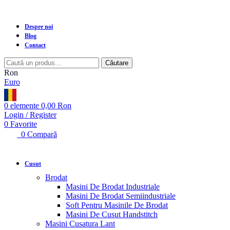
Despre noi
Blog
Contact
Căutare
Ron
Euro
0
elemente
0,00
Ron
Login / Register
0
Favorite
0
Compară
Cusut
Brodat
Masini De Brodat Industriale
Masini De Brodat Semiindustriale
Soft Pentru Masinile De Brodat
Masini De Cusut Handstitch
Masini Cusatura Lant