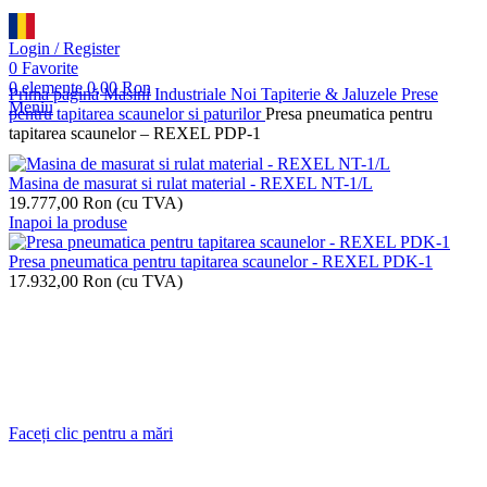
Login / Register
0
Favorite
0
elemente
0,00
Ron
Prima pagină
Masini Industriale Noi
Tapiterie & Jaluzele
Prese
Meniu
pentru tapitarea scaunelor si paturilor
Presa pneumatica pentru
tapitarea scaunelor – REXEL PDP-1
Masina de masurat si rulat material - REXEL NT-1/L
19.777,00
Ron
(cu TVA)
Inapoi la produse
Presa pneumatica pentru tapitarea scaunelor - REXEL PDK-1
17.932,00
Ron
(cu TVA)
Faceți clic pentru a mări