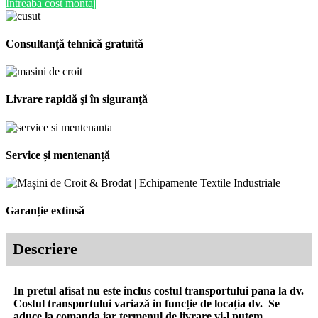
Intreaba cost montaj
Consultanţă tehnică gratuită
Livrare rapidă şi în siguranţă
Service și mentenanță
Garanție extinsă
Descriere
In pretul afisat nu este inclus costul transportului pana la dv.
Costul transportului variază in funcție de locația dv. Se
aduce la comanda iar termenul de livrare vi-l putem