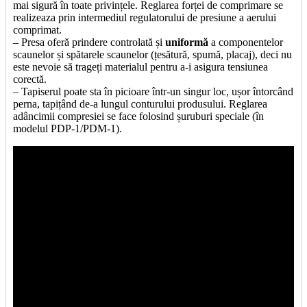
mai sigură în toate privințele. Reglarea forței de comprimare se
realizeaza prin intermediul regulatorului de presiune a aerului
comprimat.
– Presa oferă prindere controlată și
uniformă
a componentelor
scaunelor și spătarele scaunelor (țesătură, spumă, placaj), deci nu
este nevoie să trageți materialul pentru a-i asigura tensiunea
corectă.
– Tapiserul poate sta în picioare într-un singur loc, ușor întorcând
perna, tapițând de-a lungul conturului produsului. Reglarea
adâncimii compresiei se face folosind șuruburi speciale (în
modelul PDP-1/PDM-1).