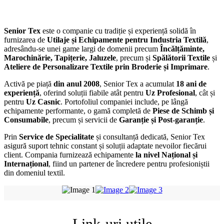
Senior Tex
este o companie cu tradiție și experiență solidă în
furnizarea de
Utilaje și Echipamente pentru Industria Textilă
,
adresându-se unei game largi de domenii precum
Încălțăminte,
Marochinărie, Tapițerie, Jaluzele
, precum și
Spălătorii Textile
și
Ateliere de Personalizare Textile prin Broderie și Imprimare
.
Activă pe piață
din anul 2008
, Senior Tex a acumulat
18 ani de
experiență
, oferind soluții fiabile atât pentru
Uz Profesional
, cât și
pentru
Uz Casnic
. Portofoliul companiei include, pe lângă
echipamente performante, o gamă completă de
Piese de Schimb și
Consumabile
, precum și servicii de
Garanție și Post-garanție
.
Prin
Service de Specialitate
și consultanță dedicată, Senior Tex
asigură suport tehnic constant și soluții adaptate nevoilor fiecărui
client. Compania furnizează echipamente
la nivel Național și
Internațional
, fiind un partener de încredere pentru profesioniștii
din domeniul textil.
Link-uri utile