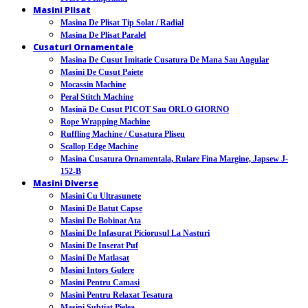
Masini Plisat
Masina De Plisat Tip Solat / Radial
Masina De Plisat Paralel
Cusaturi Ornamentale
Masina De Cusut Imitatie Cusatura De Mana Sau Angular
Masini De Cusut Paiete
Mocassin Machine
Peral Stitch Machine
Mașină De Cusut PICOT Sau ORLO GIORNO
Rope Wrapping Machine
Ruffling Machine / Cusatura Pliseu
Scallop Edge Machine
Masina Cusatura Ornamentala, Rulare Fina Margine, Japsew J-
152-B
Masini Diverse
Masini Cu Ultrasunete
Masini De Batut Capse
Masini De Bobinat Ata
Masini De Infasurat Piciorusul La Nasturi
Masini De Inserat Puf
Masini De Matlasat
Masini Intors Gulere
Masini Pentru Camasi
Masini Pentru Relaxat Tesatura
Masini Subtiat Pielea