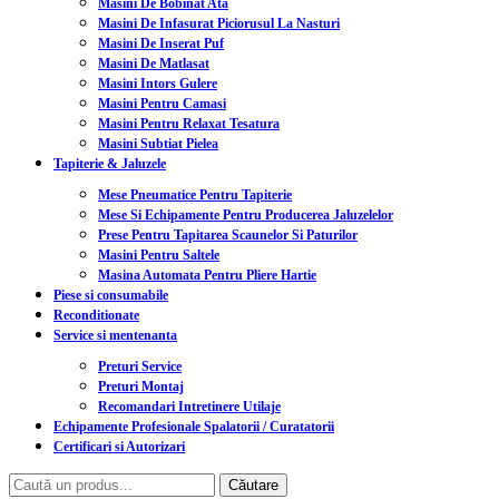
Masini De Bobinat Ata
Masini De Infasurat Piciorusul La Nasturi
Masini De Inserat Puf
Masini De Matlasat
Masini Intors Gulere
Masini Pentru Camasi
Masini Pentru Relaxat Tesatura
Masini Subtiat Pielea
Tapiterie & Jaluzele
Mese Pneumatice Pentru Tapiterie
Mese Si Echipamente Pentru Producerea Jaluzelelor
Prese Pentru Tapitarea Scaunelor Si Paturilor
Masini Pentru Saltele
Masina Automata Pentru Pliere Hartie
Piese si consumabile
Reconditionate
Service si mentenanta
Preturi Service
Preturi Montaj
Recomandari Intretinere Utilaje
Echipamente Profesionale Spalatorii / Curatatorii
Certificari si Autorizari
Căutare