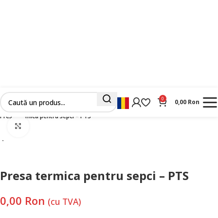
0
0,00
Ron
Prima pagină
Masini Industriale Noi
Termocolat
Prese de imprimat
Presa termica pentru sepci – PTS
Faceți clic pentru a mări
Presa termica pentru sepci – PTS
0,00
Ron
(cu TVA)