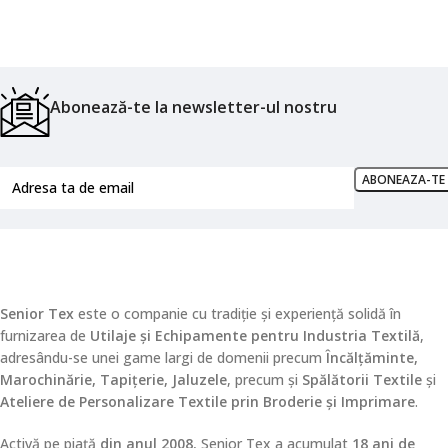
Abonează-te la newsletter-ul nostru
Senior Tex
este o companie cu tradiție și experiență solidă în
furnizarea de
Utilaje și Echipamente pentru Industria Textilă
,
adresându-se unei game largi de domenii precum
Încălțăminte,
Marochinărie, Tapițerie, Jaluzele
, precum și
Spălătorii Textile
și
Ateliere de Personalizare Textile prin Broderie și Imprimare
.
Activă pe piață
din anul 2008
, Senior Tex a acumulat
18 ani de