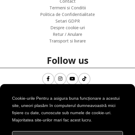
Contact
Termeni si Conditii
Politica de Confidentialitate
Setari GDPR
Despre cookie-uri
Retur / Anulare
Transport si livrare
Follow us
Cookie-urile Pentru a asigura buna funcționare a acestui
Contact
site, uneori plasăm în computerul dumneavoastră mici
fișiere cu date, cunoscute sub numele de cookie-uri.
Splaiul Unirii, Nr 160, Sector 4, Bucuresti, Romania
Majoritatea site-urilor mari fac acest lucru.
Telefon: +40 0722 156 550
Email: office@seniortex.ro