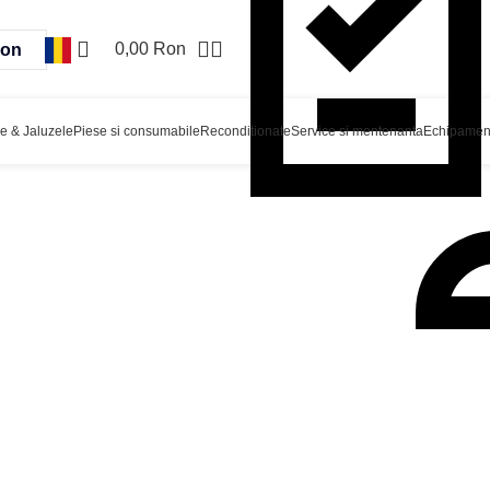
0,00
Ron
on
ie & Jaluzele
Piese si consumabile
Reconditionate
Service si mentenanta
Echipamente
olat automate cu banda
Reliant pentru termocolat cu benzi 