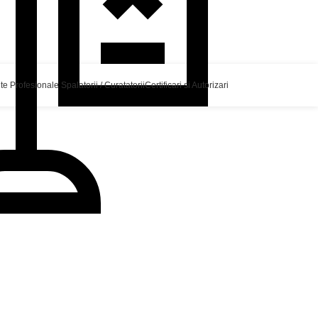
 Profesionale Spalatorii / Curatatorii
Certificari si Autorizari
de 600 mm latime – DISON DSC 600C
Inapoi la produse