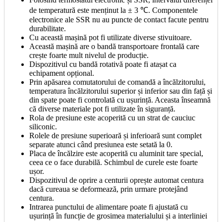
de temperatură este menținut la ± 3 ℃. Componentele
electronice ale SSR nu au puncte de contact facute pentru
durabilitate.
Cu această mașină pot fi utilizate diverse stivuitoare.
Această mașină are o bandă transportoare frontală care
crește foarte mult nivelul de producție.
Dispozitivul cu bandă rotativă poate fi atașat ca
echipament opțional.
Prin apăsarea comutatorului de comandă a încălzitorului,
temperatura încălzitorului superior și inferior sau din față și
din spate poate fi controlată cu ușurință. Aceasta înseamnă
că diverse materiale pot fi utilizate în siguranță.
Rola de presiune este acoperită cu un strat de cauciuc
siliconic.
Rolele de presiune superioară și inferioară sunt complet
separate atunci când presiunea este setată la 0.
Placa de încălzire este acoperită cu aluminit tare special,
ceea ce o face durabilă. Schimbul de curele este foarte
ușor.
Dispozitivul de oprire a centurii oprește automat centura
dacă cureaua se deformează, prin urmare protejând
centura.
Intrarea punctului de alimentare poate fi ajustată cu
ușurință în funcție de grosimea materialului și a interliniei