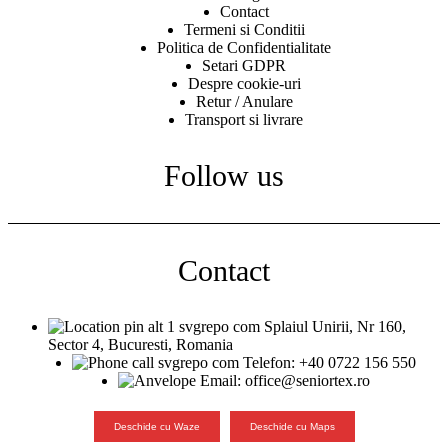
Contact
Termeni si Conditii
Politica de Confidentialitate
Setari GDPR
Despre cookie-uri
Retur / Anulare
Transport si livrare
Follow us
Contact
Splaiul Unirii, Nr 160,
Sector 4, Bucuresti, Romania
Telefon: +40 0722 156 550
Email: office@seniortex.ro
Deschide cu Waze
Deschide cu Maps