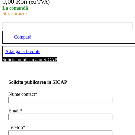
0,00
Ron
(cu TVA)
La comandă
Stoc furnizor
Compară
Adaugă la favorite
Solicita publicarea in SICAP
Solicita publicarea in SICAP
Nume contact*
Email*
Telefon*