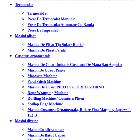
Termocolat
Termosaldat
Prese De Termocolat Manuale
Prese De Termocolat Automate Cu Banda
Prese De Imprimat
Masini plisat
Masina De Plisat Tip Solat / Radial
Masina De Plisat Paralel
Cusaturi ornamentale
Masina De Cusut Imitatie Cusatura De Mana Sau Angular
Masini De Cusut Paiete
Mocassin Machine
Peral Stitch Machine
Mașină De Cusut PICOT Sau ORLO GIORNO
Rope Wrapping Machine
Ruffling Machine / Cusatura Pliseu
Scallop Edge Machine
Masina Cusatura Ornamentala, Rulare Fina Margine, Japsew J-
152-B
Masini diverse
Masini Cu Ultrasunete
Masini De Batut Capse