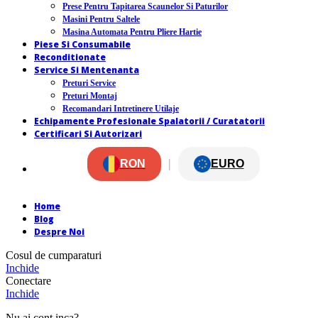
Prese Pentru Tapitarea Scaunelor Si Paturilor
Masini Pentru Saltele
Masina Automata Pentru Pliere Hartie
Piese Si Consumabile
Reconditionate
Service Si Mentenanta
Preturi Service
Preturi Montaj
Recomandari Intretinere Utilaje
Echipamente Profesionale Spalatorii / Curatatorii
Certificari Si Autorizari
|
RON
EURO
Home
Blog
Despre Noi
Cosul de cumparaturi
Inchide
Conectare
Inchide
Nu ai cont inca?