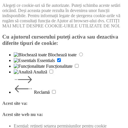
Alegeți ce cookie-uri să fie autorizate. Puteți schimba aceste setări
oricând. Deși aceasta poate rezulta în devenirea unor funcții
indisponibile. Pentru informații legate de ștergerea cookie-urile vă
rugăm să consultați funcția de Ajutor al browser-ului dvs. CITIȚI
MAI MULT DESPRE COOKIE-URILE UTILIZATE DE NOI.
Cu ajutorul cursorului puteți activa sau dezactiva
diferite tipuri de cookie:
Blochează toate
Essentials
Funcționalitate
Analiză
Reclamă
Acest site va:
Acest site web nu va:
Esențial: rețineți setarea permisiunilor pentru cookie