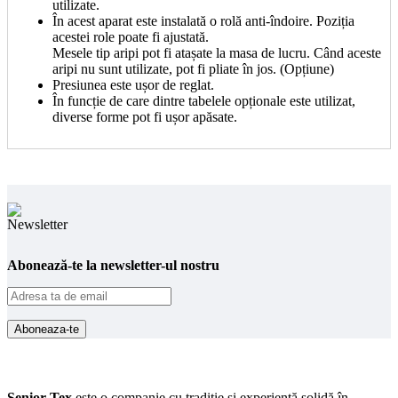
utilizate.
În acest aparat este instalată o rolă anti-îndoire. Poziția
acestei role poate fi ajustată.
Mesele tip aripi pot fi atașate la masa de lucru. Când aceste
aripi nu sunt utilizate, pot fi pliate în jos. (Opțiune)
Presiunea este ușor de reglat.
În funcție de care dintre tabelele opționale este utilizat,
diverse forme pot fi ușor apăsate.
Abonează-te la newsletter-ul nostru
Senior Tex
este o companie cu tradiție și experiență solidă în