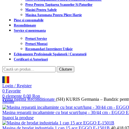
Prese Pentru Tapitarea Scaunelor Si Paturilor
Masini Pentru Saltele
Masina Automata Pentru Pliere Hartie
Piese si consumabile
Reconditionate
Service si mentenanta
Preturi Service
Preturi Montaj
Recomandari Intretinere Utilaje
Echipamente Profesionale Spalatorii / Curatatorii
Certificari si Autorizari
Căutare
Login / Register
0
Favorite
0
elemente
0,00
Ron
Prima pagină
Reconditionate
(SH) KURIS Germania – Bandzic pentru
Meniu
Masina reparatii incaltaminte cu brat scurt/lung - 30/44 cm - EGGO
Inapoi la produse
Masina de brodat industriala 1 cap 15 ace EGGO E-1501B
40.418,0