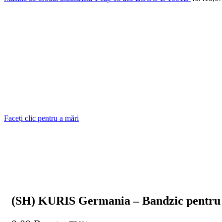
Faceți clic pentru a mări
(SH) KURIS Germania – Bandzic pentru 