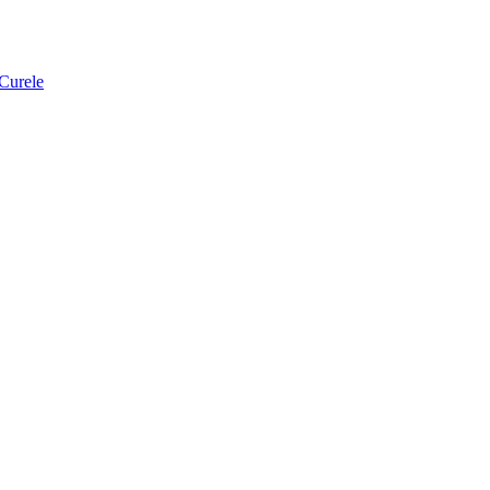
 Curele