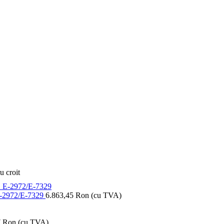
 croit
 E-2972/E-7329
6.863,45
Ron
(cu TVA)
7
Ron
(cu TVA)