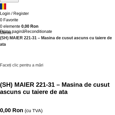
Login / Register
0
Favorite
0
elemente
0,00
Ron
Prima pagină
Reconditionate
Meniu
(SH) MAIER 221-31 – Masina de cusut ascuns cu taiere de
ata
Faceți clic pentru a mări
(SH) MAIER 221-31 – Masina de cusut
ascuns cu taiere de ata
0,00
Ron
(cu TVA)