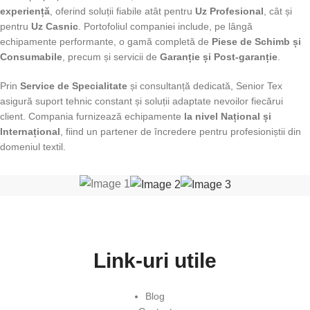
experiență
, oferind soluții fiabile atât pentru
Uz Profesional
, cât și
pentru
Uz Casnic
. Portofoliul companiei include, pe lângă
echipamente performante, o gamă completă de
Piese de Schimb și
Consumabile
, precum și servicii de
Garanție și Post-garanție
.
Prin
Service de Specialitate
și consultanță dedicată, Senior Tex
asigură suport tehnic constant și soluții adaptate nevoilor fiecărui
client. Compania furnizează echipamente
la nivel Național și
Internațional
, fiind un partener de încredere pentru profesioniștii din
domeniul textil.
Link-uri utile
Blog