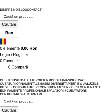
DESPRE NOI
BLOG
CONTACT
Căutare
Ron
0
elemente
0,00
Ron
Login / Register
0
Favorite
0
Compară
CUSUT
CUSUT
CALCAT
CROIT
TERMOCOLAT
MASINI PLISAT
CUSATURI ORNAMENTALE
MASINI DIVERSE
TAPITERIE & JALUZELE
PIESE SI CONSUMABILE
RECONDITIONATE
SERVICE SI MENTENANTA
ECHIPAMENTE PROFESIONALE SPALATORII / CURATATORII
CERTIFICARI SI AUTORIZARI
Căutare