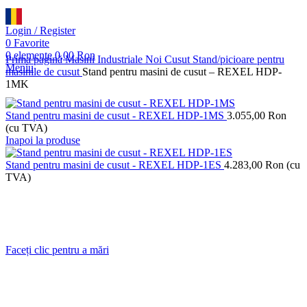
Login / Register
0
Favorite
0
elemente
0,00
Ron
Prima pagină
Masini Industriale Noi
Cusut
Stand/picioare pentru
Meniu
masinile de cusut
Stand pentru masini de cusut – REXEL HDP-
1MK
Stand pentru masini de cusut - REXEL HDP-1MS
3.055,00
Ron
(cu TVA)
Inapoi la produse
Stand pentru masini de cusut - REXEL HDP-1ES
4.283,00
Ron
(cu
TVA)
Faceți clic pentru a mări