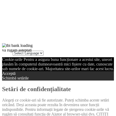
va rugam asteptati
Cookie-urile Pentru a asigura buna funcționare a acestui site, uneori
plasăm în computerul dumneavoastră mici fișiere cu date, cunoscute
sub numele de cookie-uri. Majoritatea site-urilor mari fac acest lucru.
Acceptă
Schimbă setările
Setări de confidențialitate
Alegeți ce cookie-uri să fie autorizate. Puteți schimba aceste setări
oricând. Deși aceasta poate rezulta în devenirea unor funcții
indisponibile. Pentru informații legate de ștergerea cookie-urile vă
rugăm să consultați funcția de Ajutor al browser-ului dvs. CITIȚI