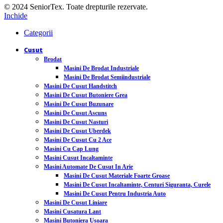
© 2024 SeniorTex. Toate drepturile rezervate.
Inchide
Categorii
Cusut
Brodat
Masini De Brodat Industriale
Masini De Brodat Semiindustriale
Masini De Cusut Handstitch
Masini De Cusut Butoniere Grea
Masini De Cusut Buzunare
Masini De Cusut Ascuns
Masini De Cusut Nasturi
Masini De Cusut Uberdek
Masini De Cusut Cu 2 Ace
Masini Cu Cap Lung
Masini Cusut Incaltaminte
Masini Automate De Cusut In Arie
Masini De Cusut Materiale Foarte Groase
Masini De Cusut Incaltaminte, Centuri Siguranta, Curele
Masini De Cusut Pentru Industria Auto
Masini De Cusut Liniare
Masini Cusatura Lant
Masini Butoniera Usoara