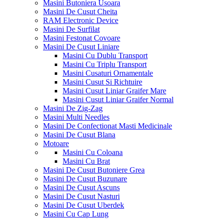
Masini Butoniera Usoara
Masini De Cusut Cheita
RAM Electronic Device
Masini De Surfilat
Masini Festonat Covoare
Masini De Cusut Liniare
Masini Cu Dublu Transport
Masini Cu Triplu Transport
Masini Cusaturi Ornamentale
Masini Cusut Si Richtuire
Masini Cusut Liniar Graifer Mare
Masini Cusut Liniar Graifer Normal
Masini De Zig-Zag
Masini Multi Needles
Masini De Confectionat Masti Medicinale
Masini De Cusut Blana
Motoare
Masini Cu Coloana
Masini Cu Brat
Masini De Cusut Butoniere Grea
Masini De Cusut Buzunare
Masini De Cusut Ascuns
Masini De Cusut Nasturi
Masini De Cusut Uberdek
Masini Cu Cap Lung