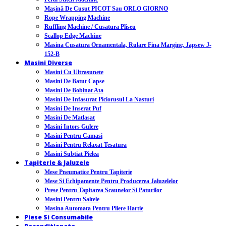
Mașină De Cusut PICOT Sau ORLO GIORNO
Rope Wrapping Machine
Ruffling Machine / Cusatura Pliseu
Scallop Edge Machine
Masina Cusatura Ornamentala, Rulare Fina Margine, Japsew J-
152-B
Masini Diverse
Masini Cu Ultrasunete
Masini De Batut Capse
Masini De Bobinat Ata
Masini De Infasurat Piciorusul La Nasturi
Masini De Inserat Puf
Masini De Matlasat
Masini Intors Gulere
Masini Pentru Camasi
Masini Pentru Relaxat Tesatura
Masini Subtiat Pielea
Tapiterie & Jaluzele
Mese Pneumatice Pentru Tapiterie
Mese Si Echipamente Pentru Producerea Jaluzelelor
Prese Pentru Tapitarea Scaunelor Si Paturilor
Masini Pentru Saltele
Masina Automata Pentru Pliere Hartie
Piese Si Consumabile