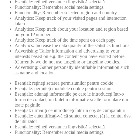
Esențiale: rețineți versiunea lingvistică selectată
Functionality: Remember social media settings
Functionality: Remember selected region and country
Analytics: Keep track of your visited pages and interaction
taken
Analytics: Keep track about your location and region based
on your IP number
Analytics: Keep track of the time spent on each page
Analytics: Increase the data quality of the statistics functions
Advertising: Tailor information and advertising to your
interests based on e.g. the content you have visited before.
(Currently we do not use targeting or targeting cookies.
Advertising: Gather personally identifiable information such
as name and location
Esențial: rețineți setarea permisiunilor pentru cookie
Esențiale: permiteți modulele cookie pentru sesiuni
Esențiale: adunați informațiile pe care le introduceți într-o
formă de contact, un buletin informativ și alte formulare din
toate paginile
Esențial: urmăriți ce introduceți într-un coș de cumpărături
Esențiale: autentificați-vă că sunteți conectat (ă) la contul dvs.
de utilizator
Esențiale: rețineți versiunea lingvistică selectată
Functionality: Remember social media settings