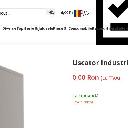
0,00
Ron
Ron
i Diverse
Tapiterie & Jaluzele
Piese Si Consumabile
Reconditionate
Ser
atorii
Uscatoare industriale
Uscator industrial – ROTONDI EDS 21
Uscator industr
0,00
Ron
(cu TVA)
La comandă
Stoc furnizor