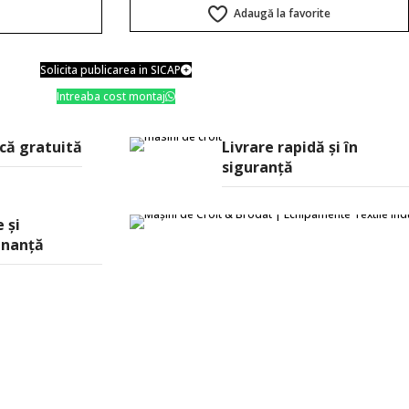
Adaugă la favorite
ă
Solicita publicarea in SICAP
Intreaba cost montaj
că gratuită
Livrare rapidă şi în
siguranţă
 și
nanță