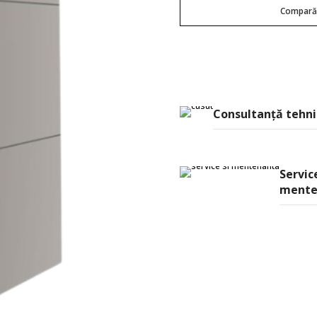
Compar
Consultanţă tehni
Service
mente