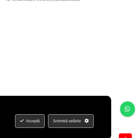
Acceptă
Schimbă setările