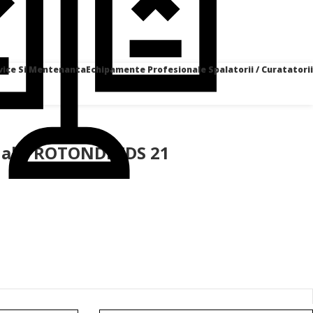
vice Si Mentenanta
Echipamente Profesionale Spalatorii / Curatatorii
ial – ROTONDI EDS 21