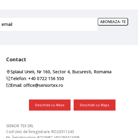
Contact
Splaiul Unirii, Nr 160, Sector 4, Bucuresti, Romania
Telefon: +40 0722 156 550
Email: office@seniortex.ro
Deschide cu Waze
Deschide cu Maps
SENIOR TEX SRL
Cod Unic de Înregistrare: RO23311243
Nr. Înmatriculare: ROONRC.J40/2804/2008