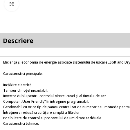
Faceți clic pentru a mări
Descriere
Eficiența și economia de energie asociate sistemului de uscare „Soft and Dry
Caracteristici principale:
Încălzire electrică
Tambur din oțel inoxidabil.
Invertor dublu pentru controlul vitezei cuvei și al fluxului de aer
Computer „User Friendly” în întregime programabil:
Gestionabil cu orice tip de panou centralizat de numerar sau monede pentru s
Întreținere redusă și curățare simplă a filtrului
Posibilitate de control al procentului de umiditate reziduală
Caracteristici tehnice: