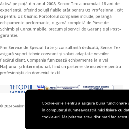
Activă pe piață
din anul 2008
, Senior Tex a acumulat
18 ani de
experiență
, oferind soluții fiabile atât pentru
Uz Profesional
, cât
și pentru
Uz Casnic
. Portofoliul companiei include, pe lângă
echipamente performante, o gamă completă de
Piese de
Schimb și Consumabile
, precum și servicii de
Garanție și Post-
garanție
.
Prin
Service de Specialitate
și consultanță dedicată, Senior Tex
asigură suport tehnic constant și soluții adaptate nevoilor
fiecărui client. Compania furnizează echipamente
la nivel
Național și Internațional
, fiind un partener de încredere pentru
profesioniștii din domeniul textil.
Cookie-urile Pentru a asigura buna funcționare 
© 2024 SeniorTex. Toate drepturile rezervate.
în computerul dumneavoastră mici fișiere cu d
cookie-uri. Majoritatea site-urilor mari fac acest 