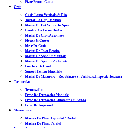
Fiare Pentru Calcat
Croit
Curis Lama Verticala Si Disc
Taietor La Cap De Span
Masini De Dat Semne In Span
Bandzic Cu Perna De Aer
Masini De Croit Automate
Plotter & Cutter
Mese De Croit
Masini De Taiat Bentita
Masini De Spanuit Manuale
Masini De Spanuit Automate
Foarfece De Croit
Suporti Pentru Materiale
Masini De Masurare – Rebobinare Si Verificare/inspectie Tesatura
Termocolat
Termosaldat
Prese De Termocolat Manuale
Prese De Termocolat Automate Cu Banda
Prese De Imprimat
Masini plisat
Masina De Plisat Tip Solat / Radial
Masina De Plisat Paralel