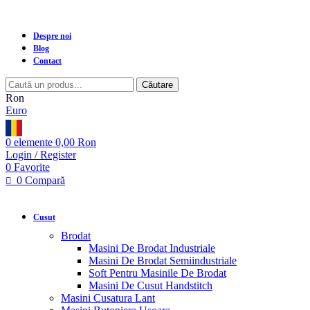
Despre noi
Blog
Contact
Căutare
Ron
Euro
0
elemente
0,00
Ron
Login / Register
0
Favorite
0
Compară
Cusut
Brodat
Masini De Brodat Industriale
Masini De Brodat Semiindustriale
Soft Pentru Masinile De Brodat
Masini De Cusut Handstitch
Masini Cusatura Lant