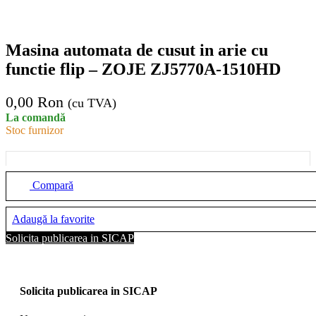
Masina automata de cusut in arie cu
functie flip – ZOJE ZJ5770A-1510HD
0,00
Ron
(cu TVA)
La comandă
Stoc furnizor
Compară
Adaugă la favorite
Solicita publicarea in SICAP
Solicita publicarea in SICAP