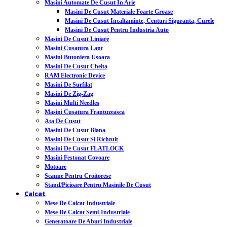
Masini Automate De Cusut In Arie
Masini De Cusut Materiale Foarte Groase
Masini De Cusut Incaltaminte, Centuri Siguranta, Curele
Masini De Cusut Pentru Industria Auto
Masini De Cusut Liniare
Masini Cusatura Lant
Masini Butoniera Usoara
Masini De Cusut Cheita
RAM Electronic Device
Masini De Surfilat
Masini De Zig-Zag
Masini Multi Needles
Masini Cusatura Frantuzeasca
Ata De Cusut
Masini De Cusut Blana
Masini De Cusut Si Richtuit
Masini De Cusut FLATLOCK
Masini Festonat Covoare
Motoare
Scaune Pentru Croitorese
Stand/picioare Pentru Masinile De Cusut
Calcat
Mese De Calcat Industriale
Mese De Calcat Semi-Industriale
Generatoare De Aburi Industriale