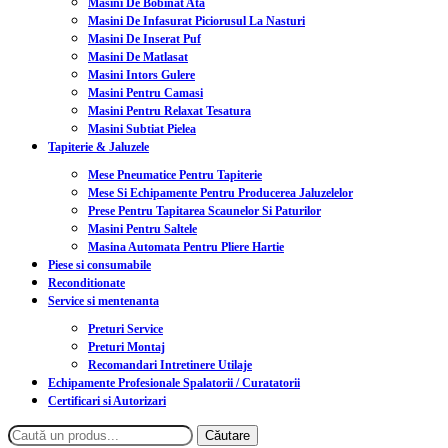
Masini De Bobinat Ata
Masini De Infasurat Piciorusul La Nasturi
Masini De Inserat Puf
Masini De Matlasat
Masini Intors Gulere
Masini Pentru Camasi
Masini Pentru Relaxat Tesatura
Masini Subtiat Pielea
Tapiterie & Jaluzele
Mese Pneumatice Pentru Tapiterie
Mese Si Echipamente Pentru Producerea Jaluzelelor
Prese Pentru Tapitarea Scaunelor Si Paturilor
Masini Pentru Saltele
Masina Automata Pentru Pliere Hartie
Piese si consumabile
Reconditionate
Service si mentenanta
Preturi Service
Preturi Montaj
Recomandari Intretinere Utilaje
Echipamente Profesionale Spalatorii / Curatatorii
Certificari si Autorizari
Căutare