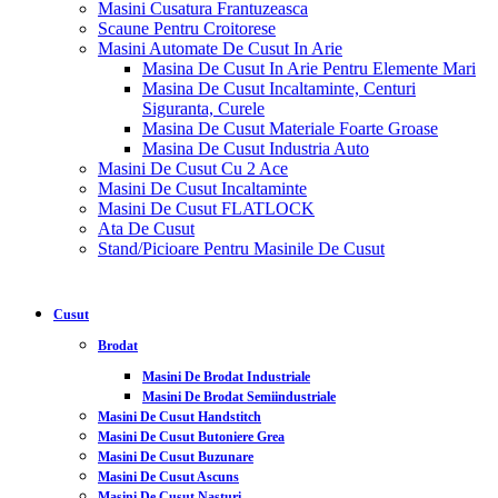
Masini Cusatura Frantuzeasca
Scaune Pentru Croitorese
Masini Automate De Cusut In Arie
Masina De Cusut In Arie Pentru Elemente Mari
Masina De Cusut Incaltaminte, Centuri
Siguranta, Curele
Masina De Cusut Materiale Foarte Groase
Masina De Cusut Industria Auto
Masini De Cusut Cu 2 Ace
Masini De Cusut Incaltaminte
Masini De Cusut FLATLOCK
Ata De Cusut
Stand/picioare Pentru Masinile De Cusut
Cusut
Brodat
Masini De Brodat Industriale
Masini De Brodat Semiindustriale
Masini De Cusut Handstitch
Masini De Cusut Butoniere Grea
Masini De Cusut Buzunare
Masini De Cusut Ascuns
Masini De Cusut Nasturi