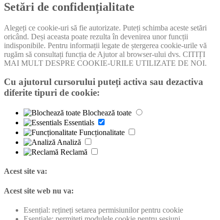
Setări de confidențialitate
Alegeți ce cookie-uri să fie autorizate. Puteți schimba aceste setări
oricând. Deși aceasta poate rezulta în devenirea unor funcții
indisponibile. Pentru informații legate de ștergerea cookie-urile vă
rugăm să consultați funcția de Ajutor al browser-ului dvs. CITIȚI
MAI MULT DESPRE COOKIE-URILE UTILIZATE DE NOI.
Cu ajutorul cursorului puteți activa sau dezactiva
diferite tipuri de cookie:
Blochează toate
Essentials
Funcționalitate
Analiză
Reclamă
Acest site va:
Acest site web nu va:
Esențial: rețineți setarea permisiunilor pentru cookie
Esențiale: permiteți modulele cookie pentru sesiuni