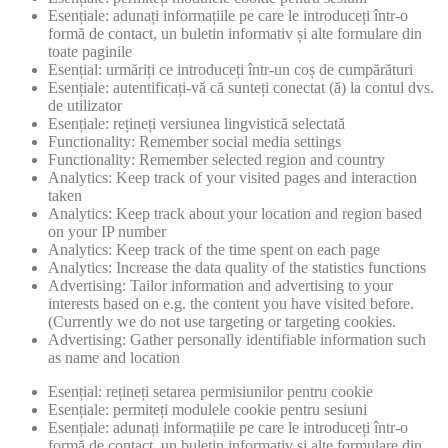
Esențiale: adunați informațiile pe care le introduceți într-o
formă de contact, un buletin informativ și alte formulare din
toate paginile
Esențial: urmăriți ce introduceți într-un coș de cumpărături
Esențiale: autentificați-vă că sunteți conectat (ă) la contul dvs.
de utilizator
Esențiale: rețineți versiunea lingvistică selectată
Functionality: Remember social media settings
Functionality: Remember selected region and country
Analytics: Keep track of your visited pages and interaction
taken
Analytics: Keep track about your location and region based
on your IP number
Analytics: Keep track of the time spent on each page
Analytics: Increase the data quality of the statistics functions
Advertising: Tailor information and advertising to your
interests based on e.g. the content you have visited before.
(Currently we do not use targeting or targeting cookies.
Advertising: Gather personally identifiable information such
as name and location
Esențial: rețineți setarea permisiunilor pentru cookie
Esențiale: permiteți modulele cookie pentru sesiuni
Esențiale: adunați informațiile pe care le introduceți într-o
formă de contact, un buletin informativ și alte formulare din