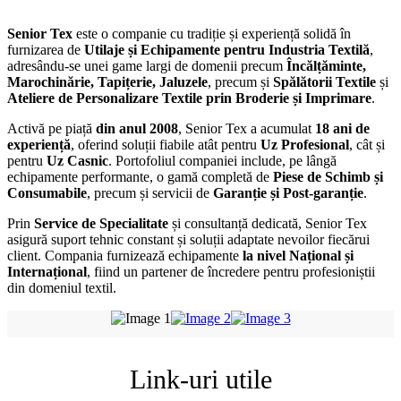
Senior Tex
este o companie cu tradiție și experiență solidă în
furnizarea de
Utilaje și Echipamente pentru Industria Textilă
,
adresându-se unei game largi de domenii precum
Încălțăminte,
Marochinărie, Tapițerie, Jaluzele
, precum și
Spălătorii Textile
și
Ateliere de Personalizare Textile prin Broderie și Imprimare
.
Activă pe piață
din anul 2008
, Senior Tex a acumulat
18 ani de
experiență
, oferind soluții fiabile atât pentru
Uz Profesional
, cât și
pentru
Uz Casnic
. Portofoliul companiei include, pe lângă
echipamente performante, o gamă completă de
Piese de Schimb și
Consumabile
, precum și servicii de
Garanție și Post-garanție
.
Prin
Service de Specialitate
și consultanță dedicată, Senior Tex
asigură suport tehnic constant și soluții adaptate nevoilor fiecărui
client. Compania furnizează echipamente
la nivel Național și
Internațional
, fiind un partener de încredere pentru profesioniștii
din domeniul textil.
Link-uri utile