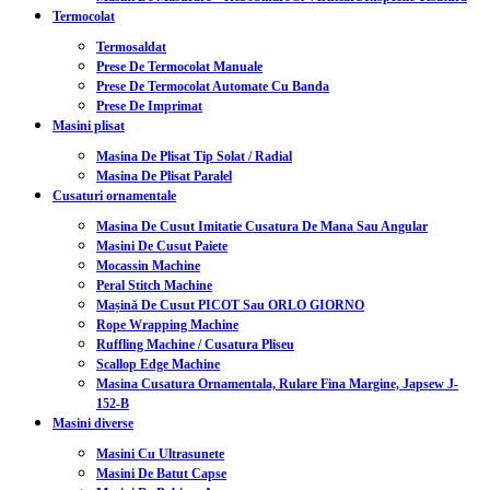
Termocolat
Termosaldat
Prese De Termocolat Manuale
Prese De Termocolat Automate Cu Banda
Prese De Imprimat
Masini plisat
Masina De Plisat Tip Solat / Radial
Masina De Plisat Paralel
Cusaturi ornamentale
Masina De Cusut Imitatie Cusatura De Mana Sau Angular
Masini De Cusut Paiete
Mocassin Machine
Peral Stitch Machine
Mașină De Cusut PICOT Sau ORLO GIORNO
Rope Wrapping Machine
Ruffling Machine / Cusatura Pliseu
Scallop Edge Machine
Masina Cusatura Ornamentala, Rulare Fina Margine, Japsew J-
152-B
Masini diverse
Masini Cu Ultrasunete
Masini De Batut Capse