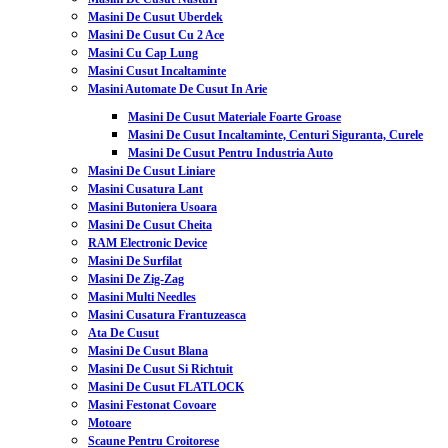
Masini De Cusut Uberdek
Masini De Cusut Cu 2 Ace
Masini Cu Cap Lung
Masini Cusut Incaltaminte
Masini Automate De Cusut In Arie
Masini De Cusut Materiale Foarte Groase
Masini De Cusut Incaltaminte, Centuri Siguranta, Curele
Masini De Cusut Pentru Industria Auto
Masini De Cusut Liniare
Masini Cusatura Lant
Masini Butoniera Usoara
Masini De Cusut Cheita
RAM Electronic Device
Masini De Surfilat
Masini De Zig-Zag
Masini Multi Needles
Masini Cusatura Frantuzeasca
Ata De Cusut
Masini De Cusut Blana
Masini De Cusut Si Richtuit
Masini De Cusut FLATLOCK
Masini Festonat Covoare
Motoare
Scaune Pentru Croitorese