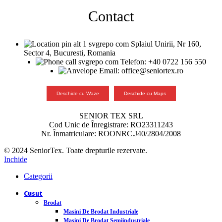
Contact
Splaiul Unirii, Nr 160,
Sector 4, Bucuresti, Romania
Telefon: +40 0722 156 550
Email: office@seniortex.ro
Deschide cu Waze
Deschide cu Maps
SENIOR TEX SRL
Cod Unic de Înregistrare: RO23311243
Nr. Înmatriculare: ROONRC.J40/2804/2008
© 2024 SeniorTex. Toate drepturile rezervate.
Inchide
Categorii
Cusut
Brodat
Masini De Brodat Industriale
Masini De Brodat Semiindustriale