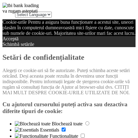
va rugam asteptati
Cookie-urile Pentru a asigura buna funcționare a acestui site, uneori
plasăm în computerul dumneavoastră mici fișiere cu date, cunoscute
sub numele de cookie-uri. Majoritatea site-urilor mari fac acest lucru.
Acceptă
Schimbă setările
Setări de confidențialitate
Alegeți ce cookie-uri să fie autorizate. Puteți schimba aceste setări
oricând. Deși aceasta poate rezulta în devenirea unor funcții
indisponibile. Pentru informații legate de ștergerea cookie-urile vă
rugăm să consultați funcția de Ajutor al browser-ului dvs. CITIȚI
MAI MULT DESPRE COOKIE-URILE UTILIZATE DE NOI.
Cu ajutorul cursorului puteți activa sau dezactiva
diferite tipuri de cookie:
Blochează toate
Essentials
Funcționalitate