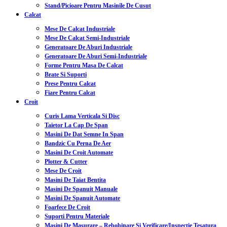
Stand/picioare Pentru Masinile De Cusut
Calcat
Mese De Calcat Industriale
Mese De Calcat Semi-Industriale
Generatoare De Aburi Industriale
Generatoare De Aburi Semi-Industriale
Forme Pentru Masa De Calcat
Brate Si Suporti
Prese Pentru Calcat
Fiare Pentru Calcat
Croit
Curis Lama Verticala Si Disc
Taietor La Cap De Span
Masini De Dat Semne In Span
Bandzic Cu Perna De Aer
Masini De Croit Automate
Plotter & Cutter
Mese De Croit
Masini De Taiat Bentita
Masini De Spanuit Manuale
Masini De Spanuit Automate
Foarfece De Croit
Suporti Pentru Materiale
Masini De Masurare – Rebobinare Si Verificare/inspectie Tesatura