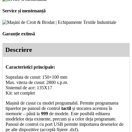
Service și mentenanță
Garanție extinsă
Descriere
Caracteristici principale:
Suprafata de cusut: 150×100 mm
Max. viteza de cusut: 2800 s.p.m.
Sistemul de ace: 135X17
Kit: set complet
Mașină de cusut cu model programabil. Permite programarea
tiparelor pe panoul de control
tactil
și stocarea acestora în
memorie – până la
999
de modele. Este posibilă editarea
modelelor deja existente, precum și a celor deja programate.
Panoul de control cu ​​port USB permite importarea desenelor de
pe alte dispozitive (acceptă fișiere .dxf).