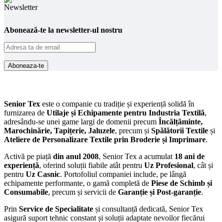
Abonează-te la newsletter-ul nostru
Senior Tex
este o companie cu tradiție și experiență solidă în
furnizarea de
Utilaje și Echipamente pentru Industria Textilă
,
adresându-se unei game largi de domenii precum
Încălțăminte,
Marochinărie, Tapițerie, Jaluzele
, precum și
Spălătorii Textile
și
Ateliere de Personalizare Textile prin Broderie și Imprimare
.
Activă pe piață
din anul 2008
, Senior Tex a acumulat
18 ani de
experiență
, oferind soluții fiabile atât pentru
Uz Profesional
, cât și
pentru
Uz Casnic
. Portofoliul companiei include, pe lângă
echipamente performante, o gamă completă de
Piese de Schimb și
Consumabile
, precum și servicii de
Garanție și Post-garanție
.
Prin
Service de Specialitate
și consultanță dedicată, Senior Tex
asigură suport tehnic constant și soluții adaptate nevoilor fiecărui