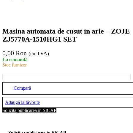
Masina automata de cusut in arie – ZOJE
ZJ5770A-1510HG1 SET
0,00
Ron
(cu TVA)
La comandă
Stoc furnizor
Compară
Adaugă la favorite
Solicita publicarea in SICAP
Solicita publicarea in SICAP