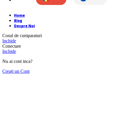
Home
Blog
Despre Noi
Cosul de cumparaturi
Inchide
Conectare
Inchide
Nu ai cont inca?
Creați un Cont